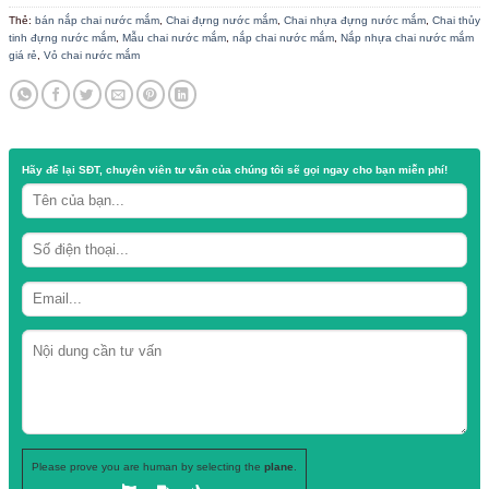
Nắp nước mắm chai vuông thủy tinh 500ml
Nắp bán theo ký
Shop có ship hàng đi các tỉnh
Danh mục:
Nắp nút chai thủy tinh - nhựa
Thẻ:
bán nắp chai nước mắm
,
Chai đựng nước mắm
,
Chai nhựa đựng nư
tinh đựng nước mắm
,
Mẫu chai nước mắm
,
nắp chai nước mắm
,
Nắp nhựa
giá rẻ
,
Vỏ chai nước mắm
Hãy để lại
SĐT, chuyên viên tư vấn
của chúng tôi sẽ gọi ngay cho b