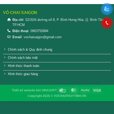
SẢN PHẨM TƯƠNG TỰ
Nắp nhôm chai thủy tinh 31/18 vàng
Nắp nhôm chai thủy