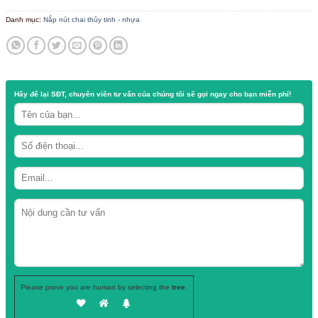
/
/
TRANG CHỦ
CỬA HÀNG
NẮP NÚT CHAI THỦY TINH - NHỰA
Màng co chai rượu vang
Danh mục:
Nắp nút chai thủy tinh - nhựa
Hãy để lại
SĐT, chuyên viên tư vấn
của chúng tôi sẽ gọi ngay cho b