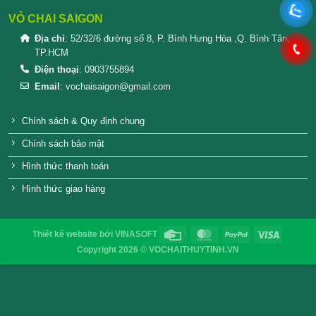
SẢN PHẨM TƯƠNG TỰ
Nắp nhựa chai thủy tinh balan
Nắp nhôm Phi 
500ml – đựng nước mắm