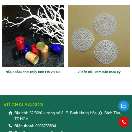
Please prove you are human by selecting the
key
.
SẢN PHẨM TƯƠNG TỰ