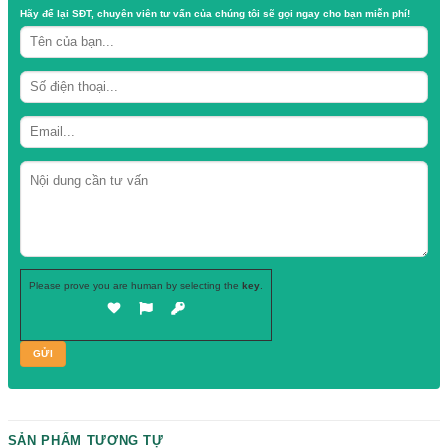
Danh mục:
Nắp nút chai thủy tinh - nhựa
Thẻ:
Nắp nhôm
,
Nắp nhôm chai thủy tinh
,
nắp nhôm giá rẻ
,
nắp nhôm giá s
Hãy để lại
SĐT, chuyên viên tư vấn
của chúng tôi sẽ gọi ngay cho b