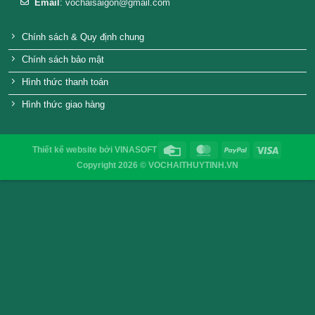
Nắp nhôm chai thủy tinh Phi 28H38
Vỉ nén hũ 10cm b
VỎ CHAI SAIGON
Địa chỉ
: 52/32/6 đường số 8, P. Bình Hưng Hòa ,Q. 
TP.HCM
Điện thoại
: 0903755894