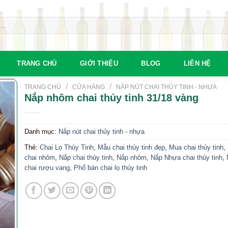
TRANG CHỦ
GIỚI THIỆU
BLOG
LIÊN HỆ
/
/
TRANG CHỦ
CỬA HÀNG
NẮP NÚT CHAI THỦY TINH - NHỰA
Nắp nhôm chai thủy tinh 31/18 vàng
Danh mục:
Nắp nút chai thủy tinh - nhựa
Thẻ:
Chai Lọ Thủy Tinh
,
Mẫu chai thủy tinh đẹp
,
Mua chai thủy tinh
,
chai nhôm
,
Nắp chai thủy tinh
,
Nắp nhôm
,
Nắp Nhựa chai thủy tinh
,
chai rượu vang
,
Phố bán chai lọ thủy tinh