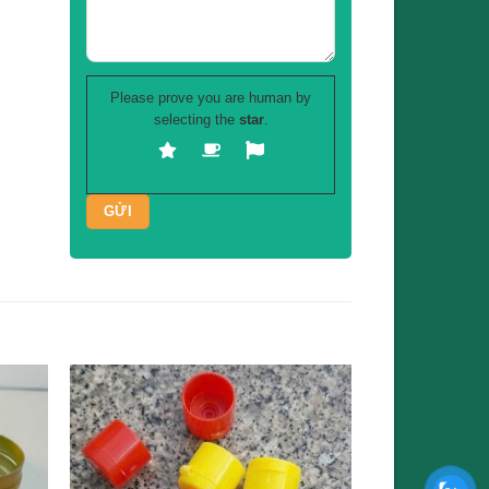
Please prove you are human by
selecting the
star
.