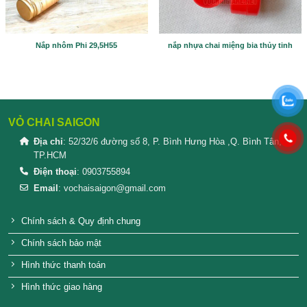
Please prove you are human by selecting the
flag
.
SẢN PHẨM TƯƠNG TỰ