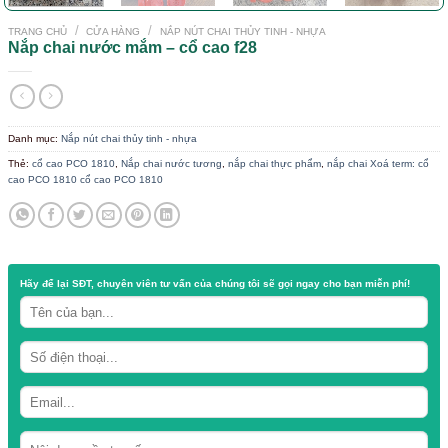
/
/
TRANG CHỦ
CỬA HÀNG
NẮP NÚT CHAI THỦY TINH - NHỰA
Nắp chai nước mắm – cổ cao f28
Danh mục:
Nắp nút chai thủy tinh - nhựa
Thẻ:
cổ cao PCO 1810
,
Nắp chai nước tương
,
nắp chai thực phẩm
,
nắp ch