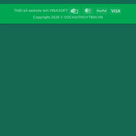
Nắp nhôm Phi 29,5H55
nắp nhựa chai miệng 
VỎ CHAI SAIGON
Địa chỉ
: 52/32/6 đường số 8, P. Bình Hưng Hòa ,Q. 
TP.HCM
Điện thoại
: 0903755894
Email
:
vochaisaigon@gmail.com
Chính sách & Quy định chung
Chính sách bảo mật