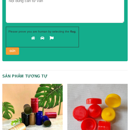
cao PCO 1810 cổ cao PCO 1810
Hãy để lại
SĐT, chuyên viên tư vấn
của chúng tôi sẽ gọi ngay cho b