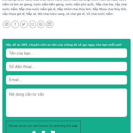
Nắp nước mắm chai vuông thủy tinh 250ml
Shop có ship hàng đi các tỉnh
Danh mục:
Nắp nút chai thủy tinh - nhựa
Thẻ:
bán nắp chai nước mắm
,
Chai đựng nước mắm
,
Chai nhựa đựng nư
tinh đựng nước mắm
,
Mẫu chai nước mắm
,
nước mắm ba làng
,
nước mắm
mắm cá linh an giang
,
nước mắm kiên giang
,
nước mắm phú quốc
,
Nắp cha
nước mắm
,
Nắp chai nước mắm giá rẻ
,
Nắp nhôm chai thủy tinh
,
Nắp Nhựa 
nắp nhựa giá rẻ
,
Nắp xịt
,
Nút chai rượu vang
,
vỏ chai giá rẻ
,
Vỏ chai nước
Hãy để lại
SĐT, chuyên viên tư vấn
của chúng tôi sẽ gọi ngay cho b