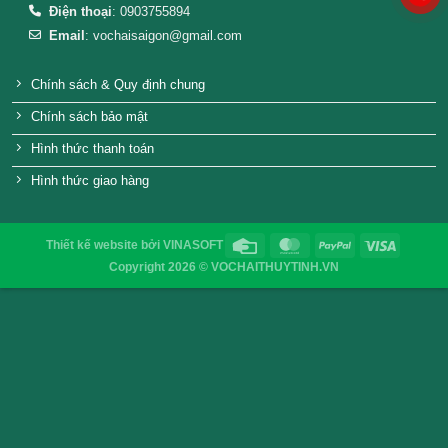
Vỉ nén hũ 10cm bán theo ký
Chén 17 Đậy Kín Ch
VỎ CHAI SAIGON
Địa chỉ
: 52/32/6 đường số 8, P. Bình Hưng Hòa ,Q. 
TP.HCM