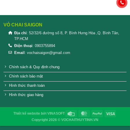
Dâu Tằm Ngâm Rượu
nhận biết giữa mật ong thật và giả
CÁCH LÀM RƯỢU NHO ĐƠN GIẢN TẠI NHÀ TH
Các Dòng Chai Nhựa PET Cao Cấp
QUY TRÌNH ĐÓNG GÓI VÀ CÁCH SHIP HÀNG ĐI
SHOP VOCHAITHUYTINH.VN
Thuỷ tinh ra đời như thế nào?
Công nghiệp sản xuất chai lọ thủy tinh HCM