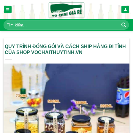
Bỏ
qua
nội
dung
Tìm
kiếm:
QUY TRÌNH ĐÓNG GÓI VÀ CÁCH SHIP HÀNG
CỦA SHOP VOCHAITHUYTINH.VN