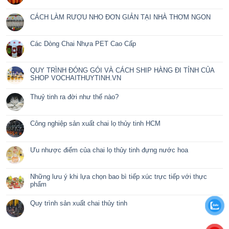
lẻ, không nguyên thùng / bao ) hoặc phải mất thời gian chờ đ
kèm
Thuỷ tinh ra đời như thế nào?
Các Dòng Chai Nhựa
BÀI VIẾT MỚI
Nắp nước rủa chén
Chai thủy tinh 150ml – 300ml – 500ml nắp dây