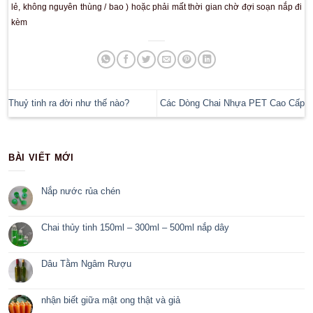
khả năng cây hỏng là rất lớn.
Bạn có thể tham khảo cước vận chuyển 
https://www.viettelpost.com.vn/tinh-cuoc-van-chuyen
Chuyển hàng qua xe khách, chành xe :
Nếu bạn chọn vận chuyển qua xe khách, chúng tôi sẽ đóng gói
nhà xe chai lọ thủy tinh dễ vỡ để họ ưu tiên xếp hàng lên trên 
nhất có thể ( nhà xe không cam kết không bể vỡ ) . Ưu điểm 
rất nhanh, bạn có thể nhận cây ngay trong ngày hoặc sau 1-2 
nhà xe, chi phí vận chuyển cũng rẻ hơn so với qua bưu điện ( 
lượng, kích thước của hàng hóa ).
Nhược điểm là bạn phải thanh toán trước khi chúng tôi ch
không thể nhờ xe khách thu hộ tiền được) do đó sẽ hơi vất v
không quen thanh toán online.
IV. Những lưu ý khi đặt hàng:
Vui lòng gọi điện đặt hàng trước khi đến cửa hàng lấy hàng,
hợp khi các bạn đến cửa hàng thì hàng chưa được đóng gói (