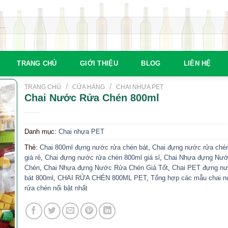
TRANG CHỦ
GIỚI THIỆU
BLOG
LIÊN HỆ
/
/
TRANG CHỦ
CỬA HÀNG
CHAI NHỰA PET
Chai Nước Rửa Chén 800ml
Danh mục:
Chai nhựa PET
Thẻ:
Chai 800ml đựng nước rửa chén bát
,
Chai đựng nước rửa ché
giá rẻ
,
Chai đựng nước rửa chén 800ml giá sỉ
,
Chai Nhựa đựng Nư
Chén
,
Chai Nhựa đựng Nước Rửa Chén Giá Tốt
,
Chai PET đựng nư
bát 800ml
,
CHAI RỬA CHÉN 800ML PET
,
Tổng hợp các mẫu chai 
rửa chén nổi bật nhất