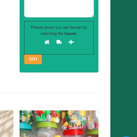
Please prove you are human by
selecting the
house
.