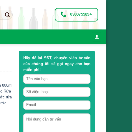
0903755894
Hãy để lại
SĐT, chuyên viên tư vấn
của chúng tôi sẽ gọi ngay cho bạn
miễn phí!
n 800ml
ớc Rửa
ớc rửa
nước