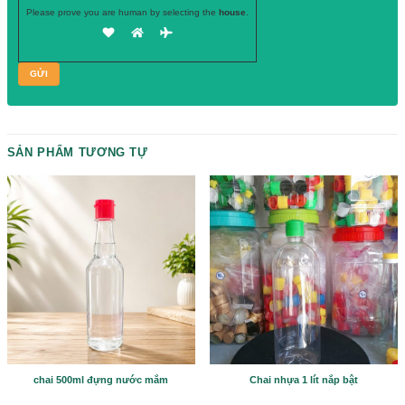
Hãy để lại
SĐT, chuyên viên tư vấn
của chúng tôi sẽ gọi ngay cho b
Please prove you are human by selecting the
house
.