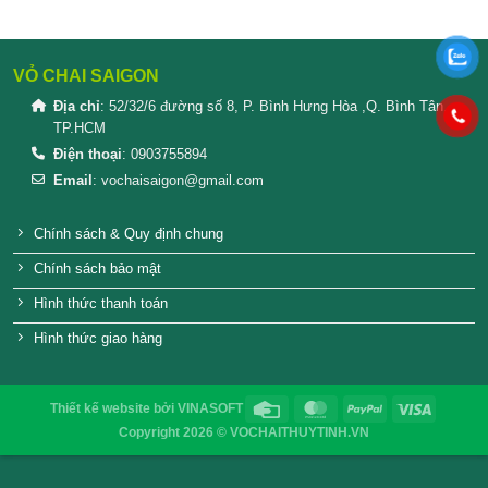
SẢN PHẨM TƯƠNG TỰ
chai 500ml đựng nước mắm
Chai nhựa 1 lít