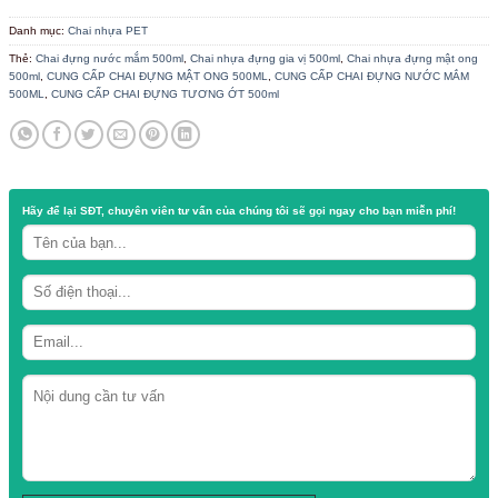
/
/
TRANG CHỦ
CỬA HÀNG
CHAI NHỰA PET
Chai đựng tương ớt 500ml – nước mắm
Danh mục:
Chai nhựa PET
Thẻ:
Chai đựng nước mắm 500ml
,
Chai nhựa đựng gia vị 500ml
,
Chai nhự
500ml
,
CUNG CẤP CHAI ĐỰNG MẬT ONG 500ML
,
CUNG CẤP CHAI ĐỰN
500ML
,
CUNG CẤP CHAI ĐỰNG TƯƠNG ỚT 500ml