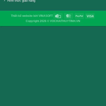
Chai nhựa pet 750ml
Chai 500ml 
VỎ CHAI SAIGON
Địa chỉ
: 52/32/6 đường số 8, P. Bình Hưng Hòa ,Q. 
TP.HCM
Điện thoại
: 0903755894
Email
:
vochaisaigon@gmail.com
Chính sách & Quy định chung