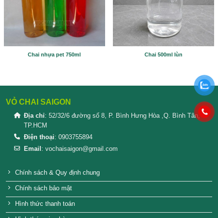
Please prove you are human by selecting the
heart
.
SẢN PHẨM TƯƠNG TỰ