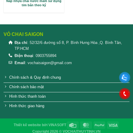
Nắp nhựa chai nước mắm sử dụng
tim bán theo ký
VỎ CHAI SAIGON
Địa chỉ
: 52/32/6 đường số 8, P. Bình Hưng Hòa ,Q. 
TP.HCM
Điện thoại
: 0903755894
Email
:
vochaisaigon@gmail.com
Chính sách & Quy định chung