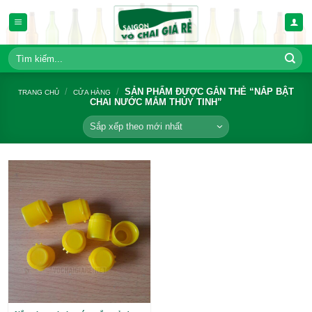
Bỏ
qua
nội
dung
Tìm
kiếm:
/
/
SẢN PHẨM ĐƯỢC GẮN THẺ 
TRANG CHỦ
CỬA HÀNG
CHAI NƯỚC MẮM THỦY TINH”