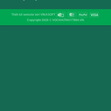
VỎ CHAI SAIGON
Địa chỉ
: 52/32/6 đường số 8, P. Bình Hưng Hòa ,Q. 
TP.HCM
Điện thoại
: 0903755894
Email
:
vochaisaigon@gmail.com
Chính sách & Quy định chung
Chính sách bảo mật
Hình thức thanh toán
Hình thức giao hàng
Thiết kế website
bởi
VINASOFT
Copyright 2026 © VOCHAITHUYTINH.VN