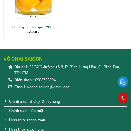
Hũ thủy tinh con ong 350ml
Hũ thủy tinh lục 
Hũ thuỷ tinh lục giác 730ml
12.000
₫