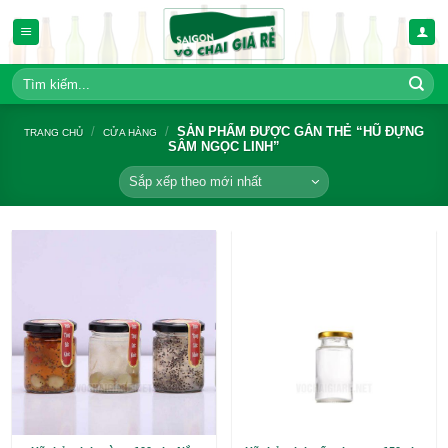
Bỏ
qua
nội
dung
Tìm
kiếm:
/
/
SẢN PHẨM ĐƯỢC GẮN THẺ 
TRANG CHỦ
CỬA HÀNG
SÂM NGỌC LINH”