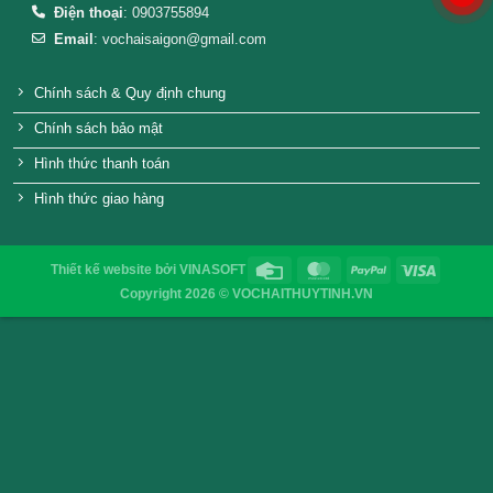
hũ thủy tinh đựng Sa Tế – Gia Vị
Hũ thủy tinh lục 
70ml
5.000
₫
VỎ CHAI SAIGON
Địa chỉ
: 52/32/6 đường số 8, P. Bình Hưng Hòa ,Q. 
TP.HCM