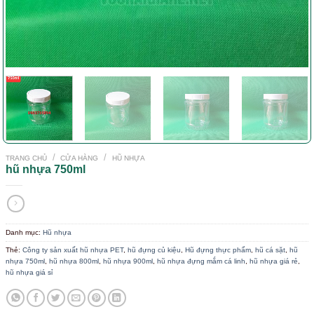
/
/
TRANG CHỦ
CỬA HÀNG
HŨ NHỰA
hũ nhựa 750ml