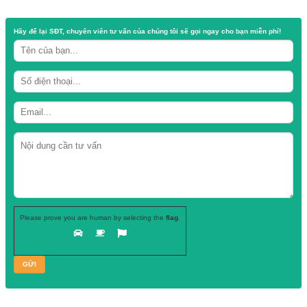
Danh mục:
Hũ nhựa
Thẻ:
Công ty sản xuất hũ nhựa PET
,
hũ đựng củ kiệu
,
Hũ đựng thực phẩm
nhựa 750ml
,
hũ nhựa 800ml
,
hũ nhựa 900ml
,
hũ nhựa đựng mắm cá linh
,
hũ nhựa giá sỉ
Hãy để lại
SĐT, chuyên viên tư vấn
của chúng tôi sẽ gọi ngay cho b