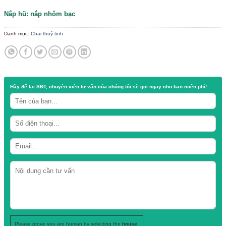
Chất liệu: thủy tinh trong, dày
Dung tích:100ml
Quy cách : 120 chai / thùng
Cao 12cm – Rộng 6,5cm
Nắp hũ: nắp nhôm bạc
Danh mục:
Chai thuỷ tinh
Hãy để lại
SĐT, chuyên viên tư vấn
của chúng tôi sẽ gọi ngay cho b