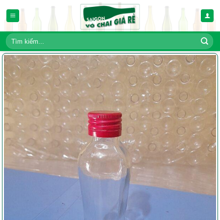
Bỏ
qua
nội
dung
Tìm
kiếm: