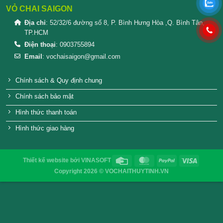
SẢN PHẨM TƯƠNG TỰ
Chai thủy tinh tròn nắp thiếc –
Chai thủy tinh tr
300ml (48mm)